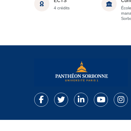
ECTS
Com
4 crédits
Écol
mana
Sorb