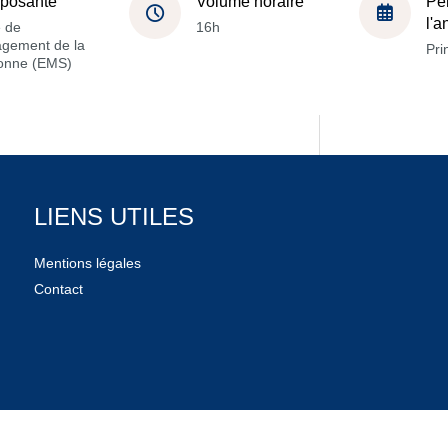
posante
Volume horaire
Pé
l'
e de
16h
gement de la
Pri
onne (EMS)
LIENS UTILES
Mentions légales
Contact