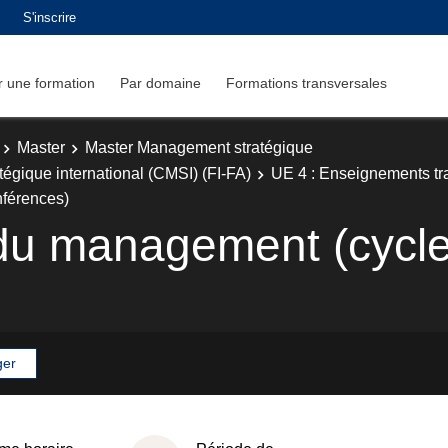
S'inscrire
 une formation
Par domaine
Formations transversales
Master
Master Management stratégique
égique international (CMSI) (FI-FA)
UE 4 : Enseignements t
férences)
du management (cycl
ger