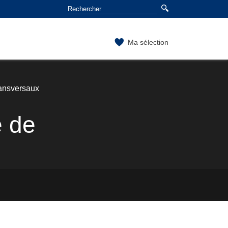
Ma sélection
ransversaux
e de