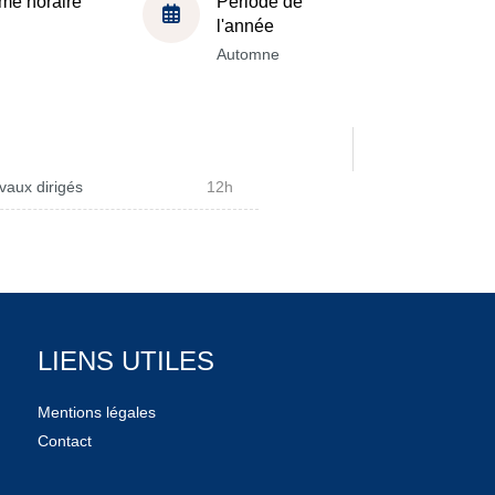
me horaire
Période de
l'année
Automne
vaux dirigés
12h
LIENS UTILES
Mentions légales
Contact