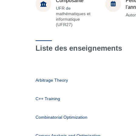
Composante
Péri
l'an
UFR de
mathématiques et
Auto
informatique
(UFR27)
Liste des enseignements
Arbitrage Theory
C++ Training
Combinatorial Optimization
Convex Analysis and Optimization