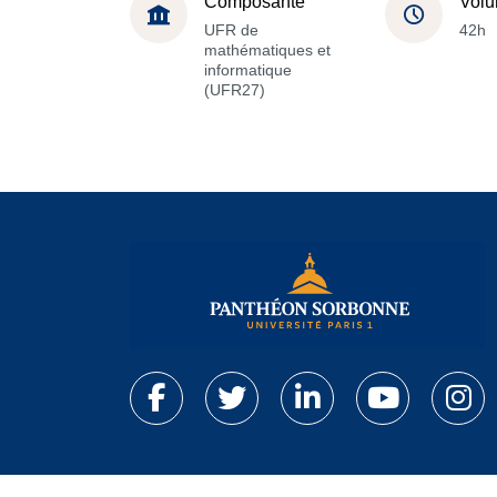
Composante
Volu
UFR de
42h
mathématiques et
informatique
(UFR27)