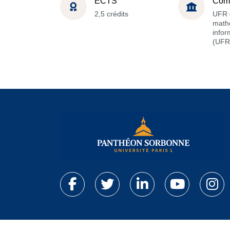
ECTS
Com
2,5 crédits
UFR 
math
infor
(UFR