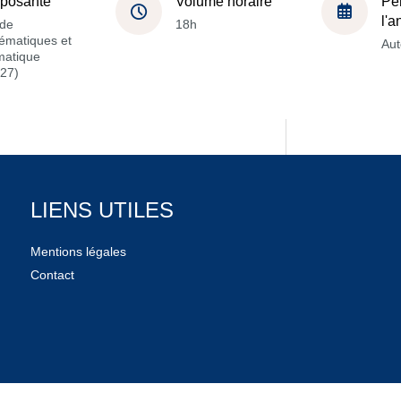
posante
Volume horaire
Pé
l'
de
18h
ématiques et
Au
matique
27)
LIENS UTILES
Mentions légales
Contact