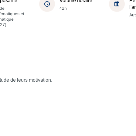
posante
Volume horaire
Pé
l'
de
42h
ématiques et
Au
matique
27)
étude de leurs motivation,