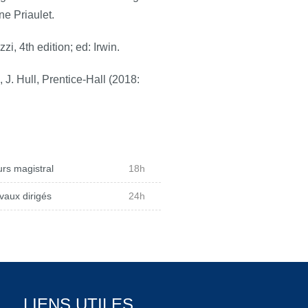
ne Priaulet.
zzi, 4th edition; ed: Irwin.
, J. Hull, Prentice-Hall (2018:
rs magistral
18h
vaux dirigés
24h
LIENS UTILES