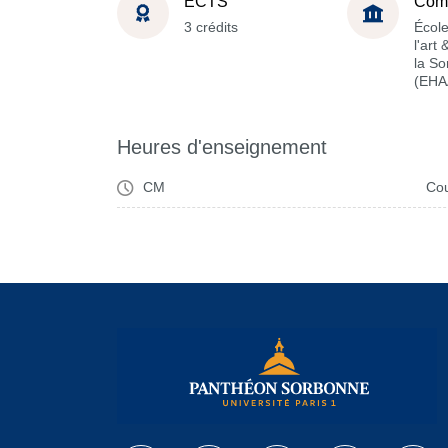
ECTS
Com
3 crédits
École
l'art
la S
(EHA
Heures d'enseignement
CM
Cou