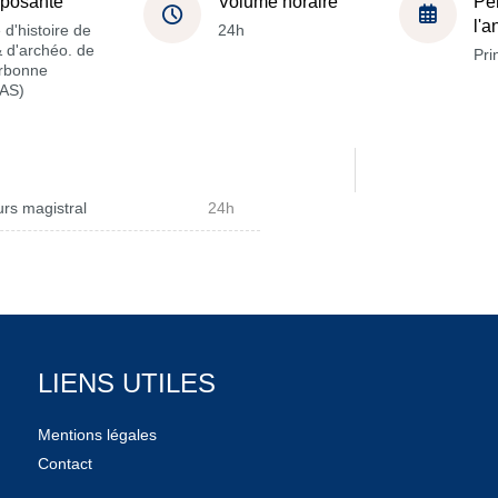
posante
Volume horaire
Pé
l'
 d'histoire de
24h
 & d'archéo. de
Pri
orbonne
AS)
rs magistral
24h
LIENS UTILES
Mentions légales
Contact