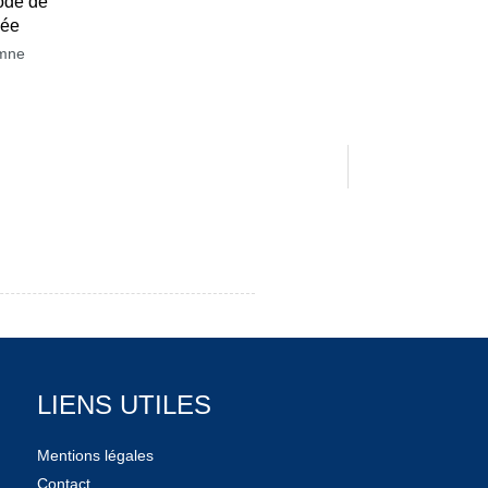
ode de
née
mne
LIENS UTILES
Mentions légales
Contact