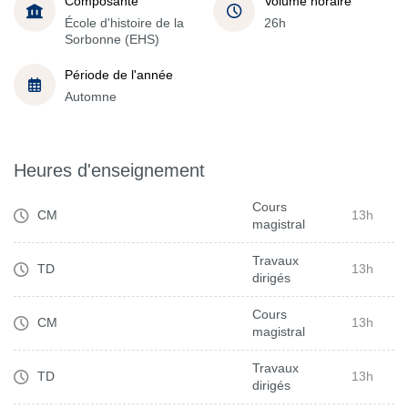
Composante
Volume horaire
École d'histoire de la
26h
Sorbonne (EHS)
Période de l'année
Automne
Heures d'enseignement
Cours
CM
13h
magistral
Travaux
TD
13h
dirigés
Cours
CM
13h
magistral
Travaux
TD
13h
dirigés