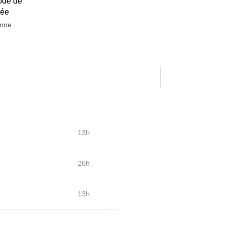
ode de
née
mne
13h
26h
13h