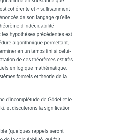
qui affirme en substance que
 est cohérente et « suffisamment
s énoncés de son langage qu'elle
 théorème d'indécidabilité
nt les hypothèses précédentes est
cédure algorithmique permettant,
miner en un temps fini si celui-
stration de ces théorèmes est très
entiels en logique mathématique,
ystèmes formels et théorie de la
e d'incomplétude de Gödel et le
ki, et discuterons la signification
ble (quelques rappels seront
 de la calculabilité, qui fait