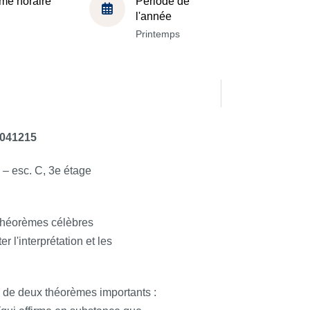
me horaire
Période de
l'année
Printemps
041215
 esc. C, 3e étage
 théorèmes célèbres
r l'interprétation et les
 de deux théorèmes importants :