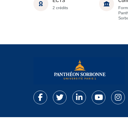
ECTS
Com
2 crédits
Form
Pant
Sorb