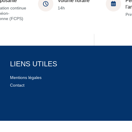
posante
Volume horaire
Pé
l'
ation continue
14h
héon-
Pri
onne (FCPS)
LIENS UTILES
Mentions légales
Contact