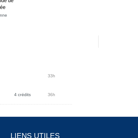
ode de
née
mne
33h
4 crédits
36h
LIENS UTILES