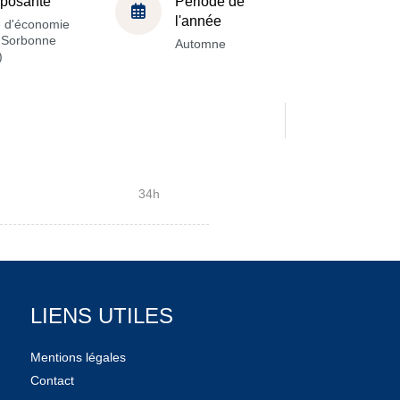
posante
Période de
l'année
e d'économie
a Sorbonne
Automne
)
34h
LIENS UTILES
Mentions légales
Contact