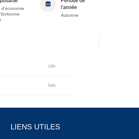
posante
Période de
l'année
e d'économie
a Sorbonne
Automne
)
18h
54h
LIENS UTILES