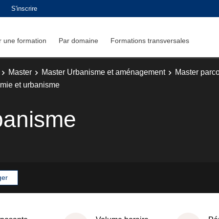
S'inscrire
 une formation
Par domaine
Formations transversales
Master
Master Urbanisme et aménagement
Master parc
mie et urbanisme
banisme
ger