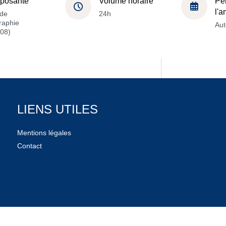
posante
Volume horaire
Pé
l'
de
24h
raphie
Au
08)
LIENS UTILES
Mentions légales
Contact