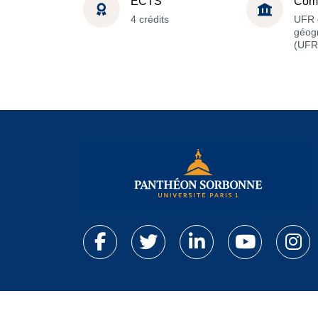
ECTS
Com
4 crédits
UFR 
géog
(UFR