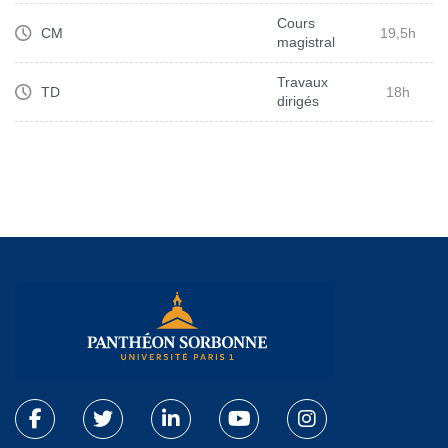
Cours
CM
19,5h
magistral
Travaux
TD
18h
dirigés