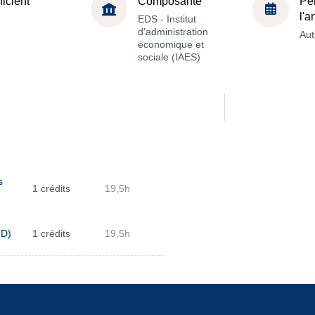
ficient
Composante
Pé
l'
EDS - Institut
d'administration
Au
économique et
sociale (IAES)
s
1 crédits
19,5h
TD)
1 crédits
19,5h