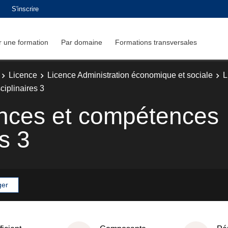
S'inscrire
 une formation
Par domaine
Formations transversales
Licence
Licence Administration économique et sociale
L
iplinaires 3
nces et compétences
es 3
ger