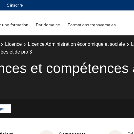
S'inscrire
 une formation
Par domaine
Formations transversales
Licence
Licence Administration économique et sociale
L
es et de pro 3
ces et compétences a
ger