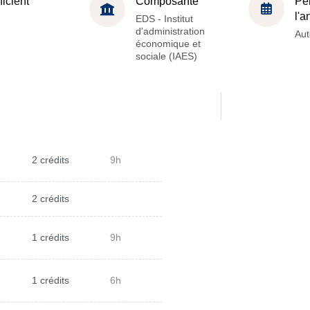
ficient
Composante
Pé
l'
EDS - Institut
d'administration
Au
économique et
sociale (IAES)
2 crédits
9h
2 crédits
1 crédits
9h
1 crédits
6h