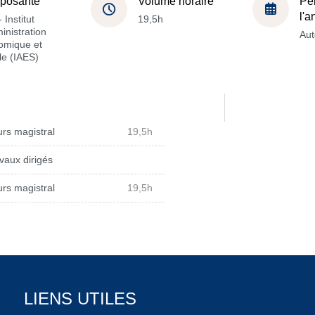
posante
Volume horaire
Pé
l'
 Institut
19,5h
inistration
Au
omique et
le (IAES)
rs magistral
19,5h
vaux dirigés
rs magistral
19,5h
LIENS UTILES