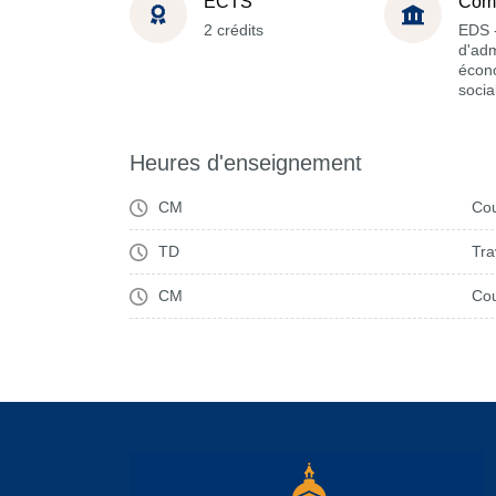
ECTS
Com
2 crédits
EDS -
d'adm
écon
socia
Heures d'enseignement
CM
Cou
TD
Tra
CM
Cou