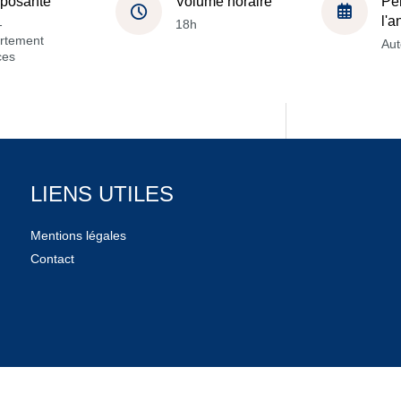
posante
Volume horaire
Pé
l'
-
18h
rtement
Au
ces
LIENS UTILES
Mentions légales
Contact