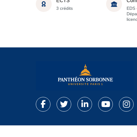
ECTS
Com
3 crédits
EDS 
Dépa
licen