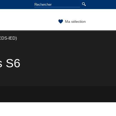
Ma sélection
 (EDS-IED)
s S6