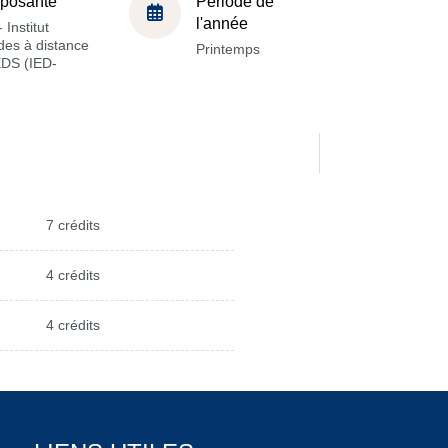
posante
Période de
l'année
 Institut
des à distance
Printemps
EDS (IED-
7 crédits
4 crédits
4 crédits