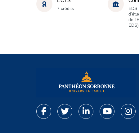
ECTS
Com
7 crédits
EDS -
d'étu
de l'
EDS)