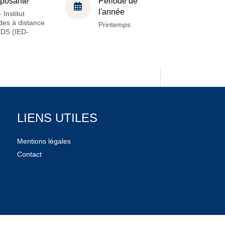
posante
Période de
l'année
 Institut
des à distance
Printemps
EDS (IED-
LIENS UTILES
Mentions légales
Contact