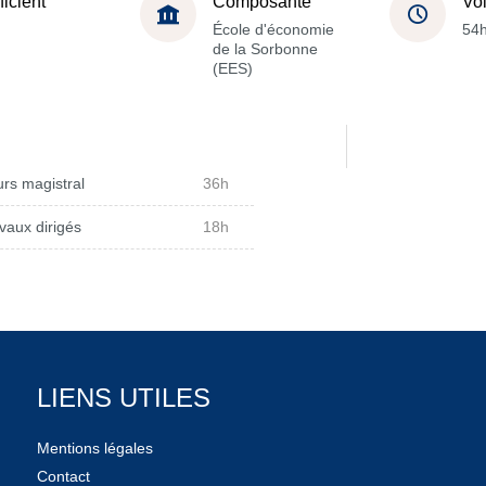
ficient
Composante
Vo
École d'économie
54
de la Sorbonne
(EES)
rs magistral
36h
vaux dirigés
18h
LIENS UTILES
Mentions légales
Contact