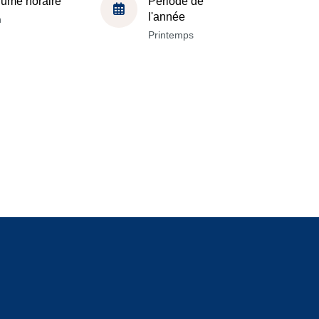
lume horaire
Période de
l'année
h
Printemps