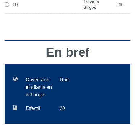
Travaux
TD
26h
dirigés
En bref
Ouvert aux
Non
étudiants en
échange
Effectif
20