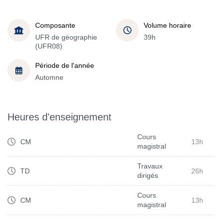
Composante
Volume horaire
UFR de géographie
39h
(UFR08)
Période de l'année
Automne
Heures d'enseignement
Cours
CM
13h
magistral
Travaux
TD
26h
dirigés
Cours
CM
13h
magistral