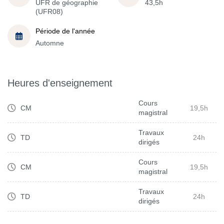
UFR de géographie
43,5h
(UFR08)
Période de l'année
Automne
Heures d'enseignement
Cours
CM
19,5h
magistral
Travaux
TD
24h
dirigés
Cours
CM
19,5h
magistral
Travaux
TD
24h
dirigés