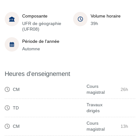
Composante
Volume horaire
UFR de géographie
39h
(UFR08)
Période de l'année
Automne
Heures d'enseignement
Cours
CM
26h
magistral
Travaux
TD
dirigés
Cours
CM
13h
magistral