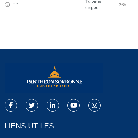
Travaux
TD
26h
dirigés
LIENS UTILES