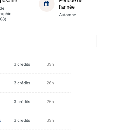
posante
Période de
l'année
de
raphie
Automne
08)
3 crédits
39h
3 crédits
26h
3 crédits
26h
s
3 crédits
39h