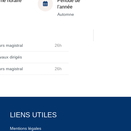
me horaire
Période de
l'année
Automne
rs magistral
26h
vaux dirigés
rs magistral
26h
LIENS UTILES
Mentions légales