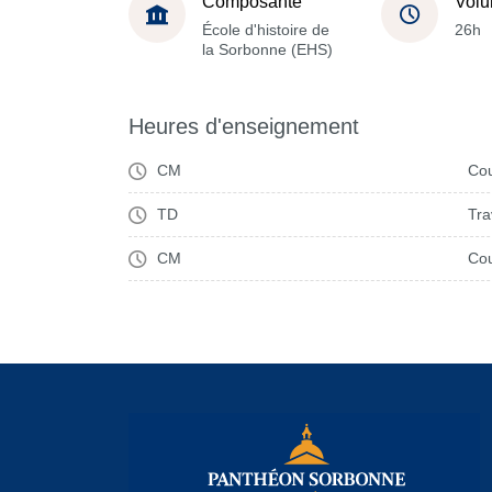
Composante
Volu
École d'histoire de
26h
la Sorbonne (EHS)
Heures d'enseignement
CM
Cou
TD
Tra
CM
Cou