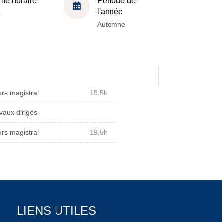
me horaire
Période de
l'année
h
Automne
rs magistral
19,5h
vaux dirigés
rs magistral
19,5h
LIENS UTILES