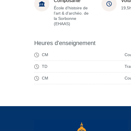
Composante
Volu
École d'histoire de
19,5
l'art & d'archéo. de
la Sorbonne
(EHAAS)
Heures d'enseignement
CM
Cou
TD
Tra
CM
Cou