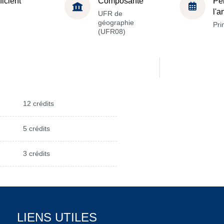
ficient
Composante
Pé
l'
UFR de
géographie
Pri
(UFR08)
12 crédits
5 crédits
3 crédits
LIENS UTILES