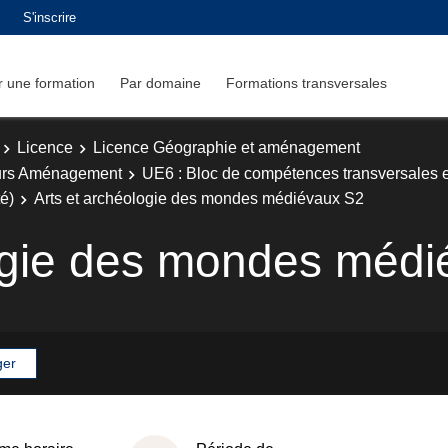
S'inscrire
 une formation
Par domaine
Formations transversales
Licence
Licence Géographie et aménagement
urs Aménagement
UE6 : Bloc de compétences transversales e
té)
Arts et archéologie des mondes médiévaux S2
logie des mondes méd
ger