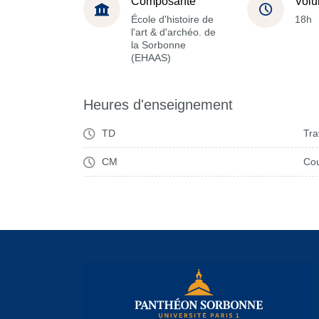
Composante
Volu
École d'histoire de
18h
l'art & d'archéo. de
la Sorbonne
(EHAAS)
Heures d'enseignement
TD
Tra
CM
Cou