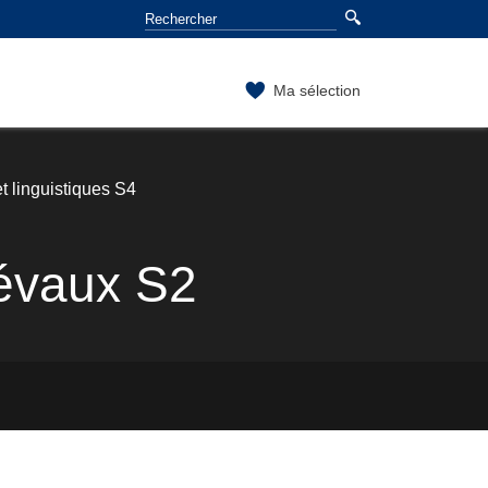
Ma sélection
t linguistiques S4
iévaux S2