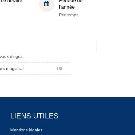
me horaire
Période de
l'année
Printemps
vaux dirigés
rs magistral
18h
LIENS UTILES
Mentions légales