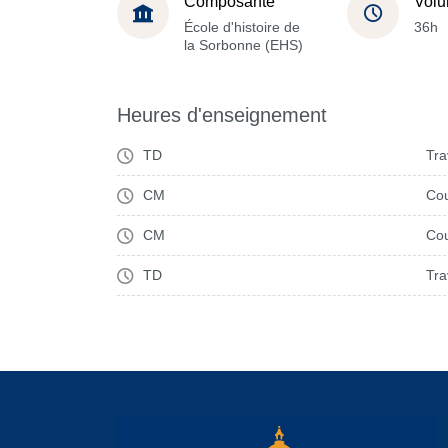
Composante
Volu
École d'histoire de
36h
la Sorbonne (EHS)
Heures d'enseignement
TD
Tra
CM
Cou
CM
Cou
TD
Tra