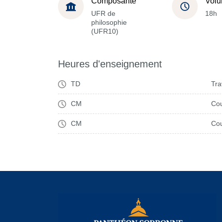
Composante
Volu
UFR de
18h
philosophie
(UFR10)
Heures d'enseignement
TD
Tra
CM
Cou
CM
Cou