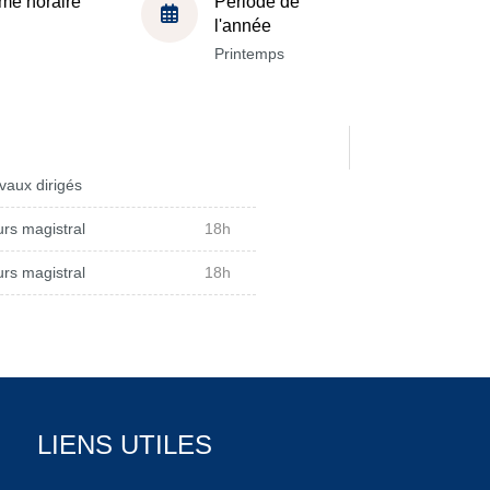
me horaire
Période de
l'année
Printemps
vaux dirigés
rs magistral
18h
rs magistral
18h
LIENS UTILES