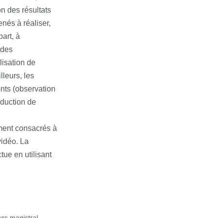
n des résultats
nés à réaliser,
part, à
 des
alisation de
lleurs, les
ts (observation
oduction de
ment consacrés à
vidéo. La
tue en utilisant
rs magistral