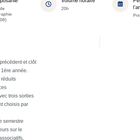
posante
Volume horaire
Pé
l'
de
20h
raphie
Pri
08)
récédent et clôt
n 1ère année.
 réduits
ces
ec trois sorties
t choisis par
e semestre
urs sur le
associatifs,