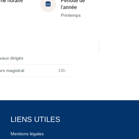
me horaire
Période de
l'année
Printemps
vaux dirigés
rs magistral
18h
LIENS UTILES
Mentions légales