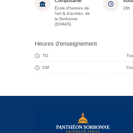
Composante
Volu
École d'histoire de
18h
l'art & d'archéo. de
la Sorbonne
(EHAAS)
Heures d'enseignement
TD
Tra
CM
Cou