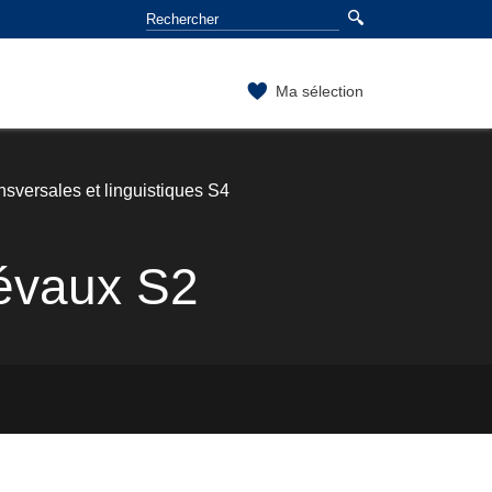
Ma sélection
sversales et linguistiques S4
iévaux S2