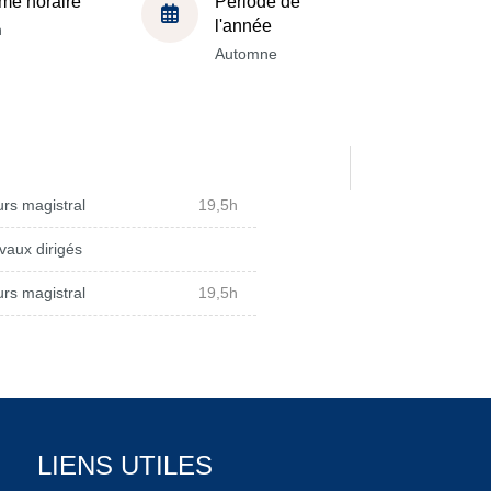
me horaire
Période de
l'année
h
Automne
rs magistral
19,5h
vaux dirigés
rs magistral
19,5h
LIENS UTILES