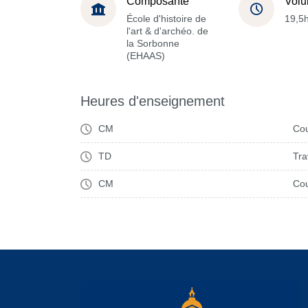
Composante
Volu
École d'histoire de
19,5
l'art & d'archéo. de
la Sorbonne
(EHAAS)
Heures d'enseignement
CM
Cou
TD
Tra
CM
Cou