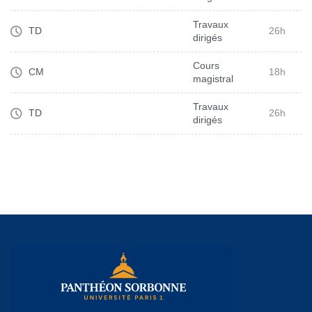
Travaux
TD
26h
dirigés
Cours
CM
18h
magistral
Travaux
TD
26h
dirigés