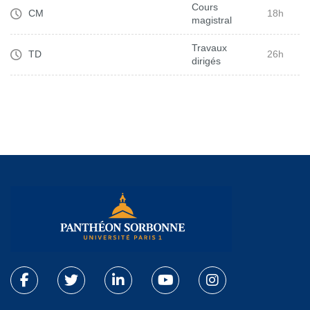
Cours
CM
18h
magistral
Travaux
TD
26h
dirigés