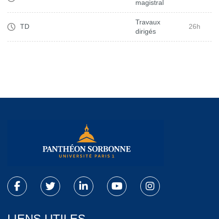
magistral
Travaux
TD
26h
dirigés
LIENS UTILES