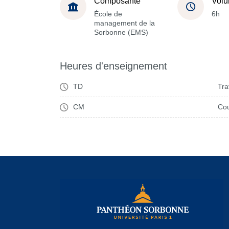
Composante
Volu
École de
6h
management de la
Sorbonne (EMS)
Heures d'enseignement
TD
Tra
CM
Cou