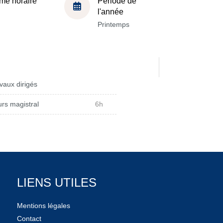
me horaire
Période de
l'année
Printemps
vaux dirigés
rs magistral
6h
LIENS UTILES
Mentions légales
Contact