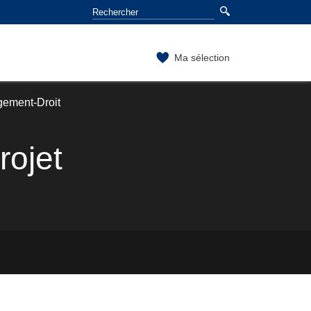
Ma sélection
gement-Droit
rojet