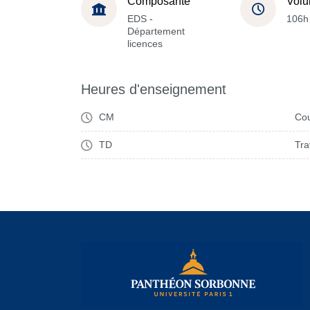
Composante
Volu
EDS -
106h
Département
licences
Heures d'enseignement
CM
Cou
TD
Tra