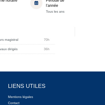
me horaire
Période de
l'année
Tous les ans
rs magistral
70h
vaux dirigés
36h
LIENS UTILES
Mentions légales
Contact