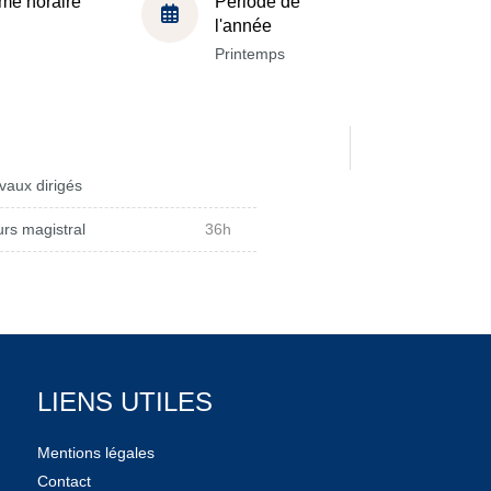
me horaire
Période de
l'année
Printemps
vaux dirigés
rs magistral
36h
LIENS UTILES
Mentions légales
Contact