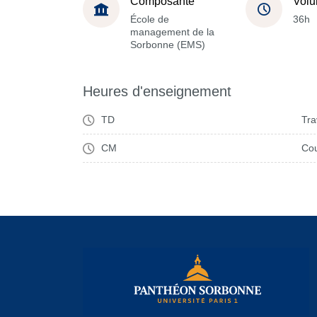
Composante
Volu
École de
36h
management de la
Sorbonne (EMS)
Heures d'enseignement
TD
Tra
CM
Cou