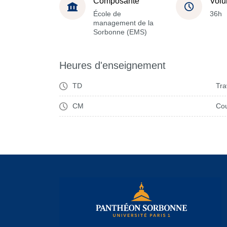
Composante
Volu
École de
36h
management de la
Sorbonne (EMS)
Heures d'enseignement
TD
Tra
CM
Cou