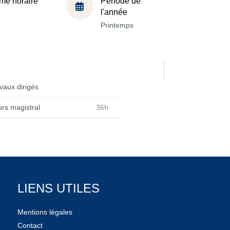
me horaire
Période de
l'année
Printemps
vaux dirigés
rs magistral
36h
LIENS UTILES
Mentions légales
Contact