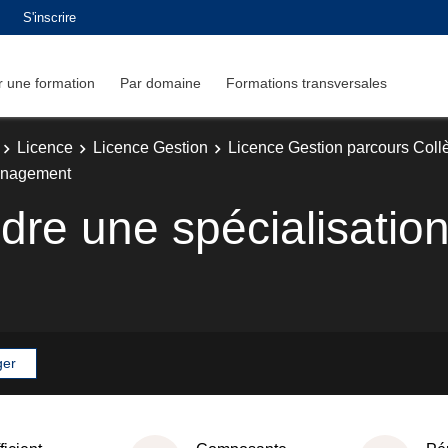
S'inscrire
 une formation
Par domaine
Formations transversales
Licence
Licence Gestion
Licence Gestion parcours Col
management
re une spécialisatio
ger