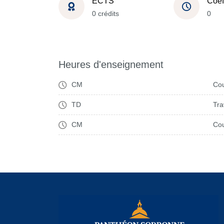
ECTS
Coef
0 crédits
0
Heures d'enseignement
CM
Cou
TD
Tra
CM
Cou