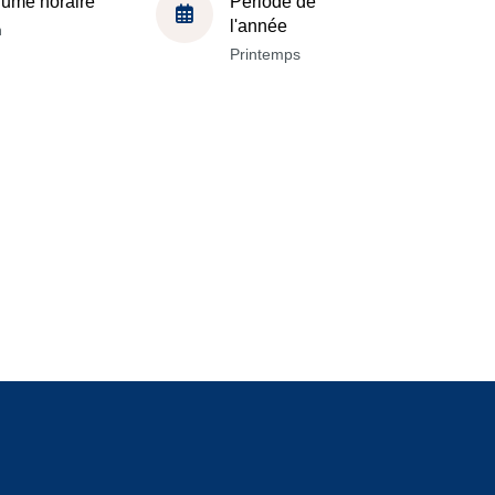
lume horaire
Période de
l'année
h
Printemps