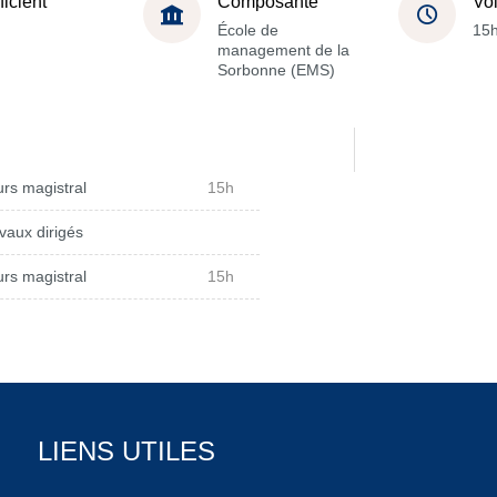
ficient
Composante
Vo
École de
15
management de la
Sorbonne (EMS)
rs magistral
15h
vaux dirigés
rs magistral
15h
LIENS UTILES