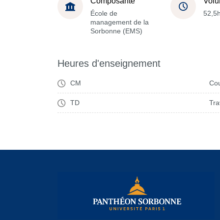
Composante
Volu
École de
52,5
management de la
Sorbonne (EMS)
Heures d'enseignement
CM
Cou
TD
Tra