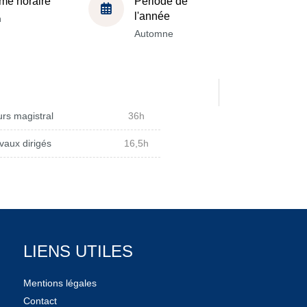
me horaire
Période de
l'année
h
Automne
rs magistral
36h
vaux dirigés
16,5h
LIENS UTILES
Mentions légales
Contact