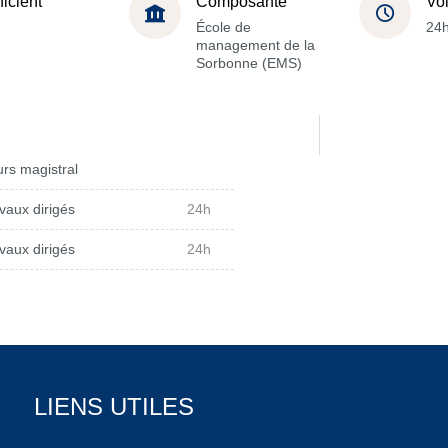
ficient
Composante
Vo
École de
24
management de la
Sorbonne (EMS)
rs magistral
vaux dirigés
24h
vaux dirigés
24h
LIENS UTILES