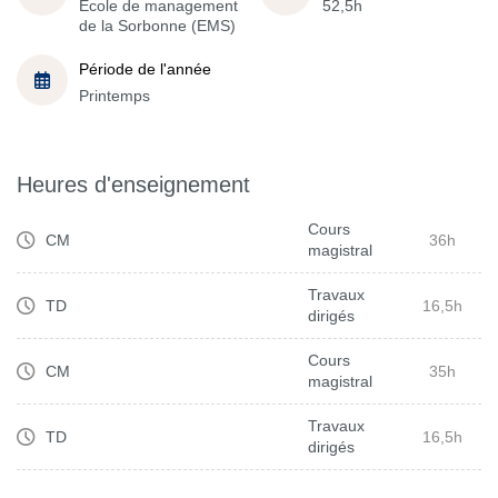
École de management
52,5h
de la Sorbonne (EMS)
Période de l'année
Printemps
Heures d'enseignement
Cours
CM
36h
magistral
Travaux
TD
16,5h
dirigés
Cours
CM
35h
magistral
Travaux
TD
16,5h
dirigés